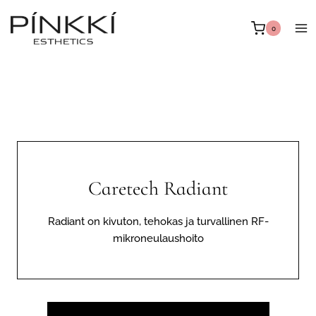
Siirry
sisältöön
0
Caretech Radiant
Radiant on kivuton, tehokas ja turvallinen RF-
mikroneulaushoito