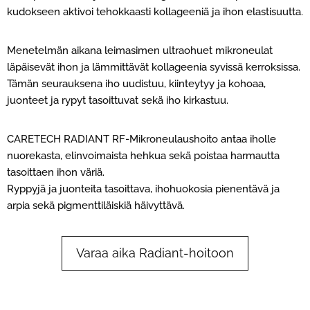
kudokseen aktivoi tehokkaasti kollageeniä ja ihon elastisuutta.
Menetelmän aikana leimasimen ultraohuet mikroneulat
läpäisevät ihon ja lämmittävät kollageenia syvissä kerroksissa.
Tämän seurauksena iho uudistuu, kiinteytyy ja kohoaa,
juonteet ja rypyt tasoittuvat sekä iho kirkastuu.
CARETECH RADIANT RF-Mikroneulaushoito antaa iholle
nuorekasta, elinvoimaista hehkua sekä poistaa harmautta
tasoittaen ihon väriä.
Ryppyjä ja juonteita tasoittava, ihohuokosia pienentävä ja
arpia sekä pigmenttiläiskiä häivyttävä.
Varaa aika Radiant-hoitoon