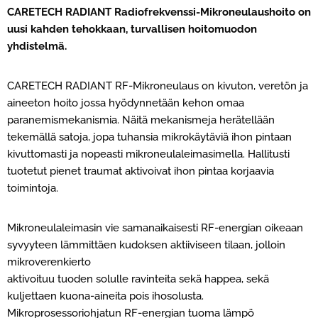
CARETECH RADIANT Radiofrekvenssi-Mikroneulaushoito on
uusi kahden tehokkaan, turvallisen hoitomuodon
yhdistelmä.
CARETECH RADIANT RF-Mikroneulaus on kivuton, veretön ja
aineeton hoito jossa hyödynnetään kehon omaa
paranemismekanismia. Näitä mekanismeja herätellään
tekemällä satoja, jopa tuhansia mikrokäytäviä ihon pintaan
kivuttomasti ja nopeasti mikroneulaleimasimella. Hallitusti
tuotetut pienet traumat aktivoivat ihon pintaa korjaavia
toimintoja.
Mikroneulaleimasin vie samanaikaisesti RF-energian oikeaan
syvyyteen lämmittäen kudoksen aktiiviseen tilaan, jolloin
mikroverenkierto
aktivoituu tuoden solulle ravinteita sekä happea, sekä
kuljettaen kuona-aineita pois ihosolusta.
Mikroprosessoriohjatun RF-energian tuoma lämpö