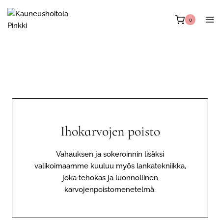
Siirry
sisältöön
0
Ihokarvojen poisto
Vahauksen ja sokeroinnin lisäksi
valikoimaamme kuuluu myös lankatekniikka,
joka tehokas ja luonnollinen
karvojenpoistomenetelmä.