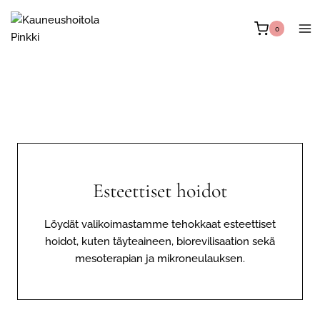
Siirry
sisältöön
0
Esteettiset hoidot
Löydät valikoimastamme tehokkaat esteettiset
hoidot, kuten täyteaineen, biorevilisaation sekä
mesoterapian ja mikroneulauksen.