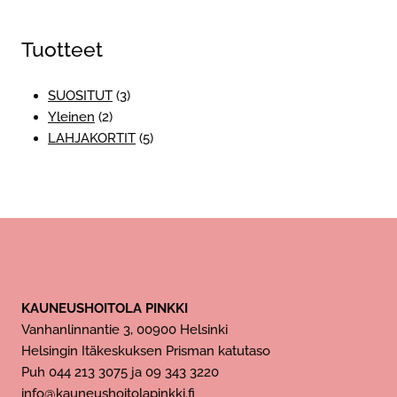
on
useampi
Tuotteet
muunnelma.
Voit
tehdä
3
SUOSITUT
3
valinnat
2
tuotetta
Yleinen
2
tuotteen
tuotetta
5
LAHJAKORTIT
5
sivulla.
tuotetta
KAUNEUSHOITOLA PINKKI
Vanhanlinnantie 3, 00900 Helsinki
Helsingin Itäkeskuksen Prisman katutaso
Puh 044 213 3075 ja 09 343 3220
info@kauneushoitolapinkki.fi