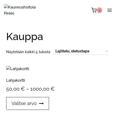
Siirry
sisältöön
0
Kauppa
Näytetään kaikki 5 tulosta
Lahjakortti
Hintaluokka:
50,00
€
–
1000,00
€
50,00 €
Tällä
Valitse arvo
-
tuotteella
on
1000,00 €