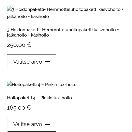
useampi
muunnelma.
Voit
tehdä
3 Hoidonpaketti- Hemmotteluhoitopaketti kasvohoito +
valinnat
jalkahoito + käsihoito
tuotteen
250,00
€
sivulla.
Tällä
Valitse arvo
tuotteella
on
useampi
muunnelma.
Voit
Hoitopaketti 4 – Pinkin lux-hoito
tehdä
165,00
€
valinnat
tuotteen
Tällä
sivulla.
Valitse arvo
tuotteella