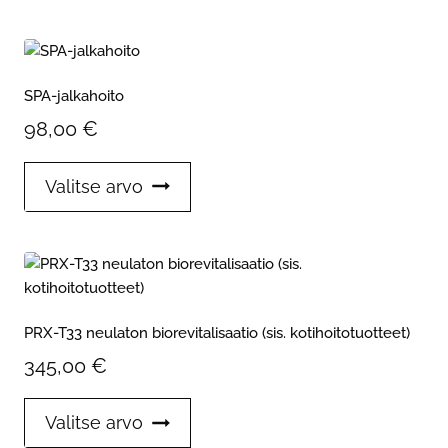
on
useampi
muunnelma.
Voit
SPA-jalkahoito
tehdä
98,00
€
valinnat
tuotteen
Tällä
sivulla.
Valitse arvo
tuotteella
on
useampi
muunnelma.
Voit
tehdä
PRX-T33 neulaton biorevitalisaatio (sis. kotihoitotuotteet)
valinnat
345,00
€
tuotteen
sivulla.
Tällä
Valitse arvo
tuotteella