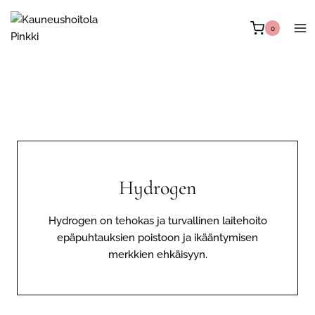
Siirry
sisältöön
0
Hydrogen
Hydrogen on tehokas ja turvallinen laitehoito
epäpuhtauksien poistoon ja ikääntymisen
merkkien ehkäisyyn.