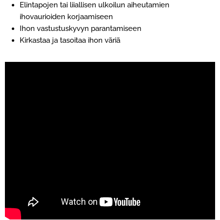
Elintapojen tai liiallisen ulkoilun aiheutamien
ihovaurioiden korjaamiseen
Ihon vastustuskyvyn parantamiseen
Kirkastaa ja tasoitaa ihon väriä